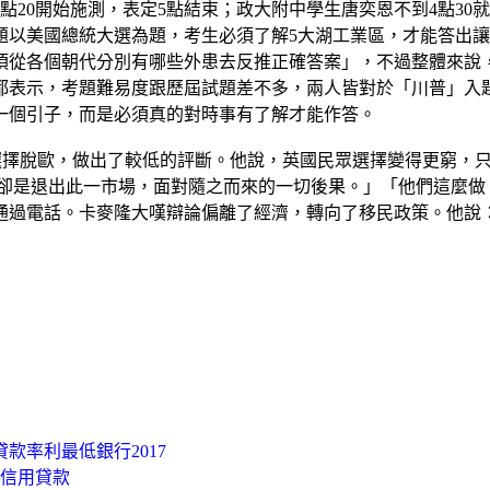
20開始施測，表定5點結束；政大附中學生唐奕恩不到4點30
題以美國總統大選為題，考生必須了解5大湖工業區，才能答出
須從各個朝代分別有哪些外患去反推正確答案」，不過整體來說，
都表示，考題難易度跟歷屆試題差不多，兩人皆對於「川普」入
一個引子，而是必須真的對時事有了解才能作答。
英國投票選擇脫歐，做出了較低的評斷。他說，英國民眾選擇變得更窮
份，選擇卻是退出此一市場，面對隨之而來的一切後果。」「他們這
通過電話。卡麥隆大嘆辯論偏離了經濟，轉向了移民政策。他說
貸款率利最低銀行2017
 信用貸款