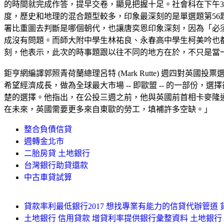
的時間就完成作答，提早交卷，顯見把握十足。社會科在下午3點
度，歷史和地理的混合題型較多，印象最深刻的是單選題第56
署比重圖去判斷是哪個朝代，也讓唐奕恩印象深刻，因為「必
成沒有問題。而師大附中學生林祐良、永春高中學生柯美吟也
刻，他表示，此次的時事題跟以往不同的地方在於，不只是當
鉅亨網編譯郭照青荷蘭總理呂特 (Mark Rutte) 週四對
希望經濟成長，做為全球最大市場 -- 即歐盟 -- 的一部
楚的選擇。他指出，在公投三週之前，他與英國前首相卡麥隆
在未來，英國需要更多來自東歐的勞工，填補許多空缺。」
整合負債信貸
週轉金北市
二胎房貸 土地銀行
台灣銀行助貸還款
中古車貸試算
貸款率利最低銀行2017 想找專業有能力的信貸代辦管道 
土地銀行 信用貸款 增貸利率提供銀行彙整資料 土地銀行