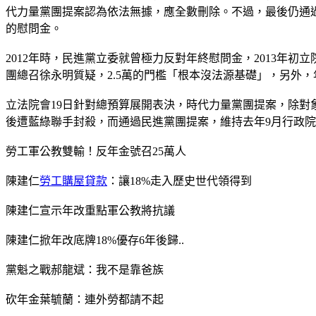
代力量黨團提案認為依法無據，應全數刪除。不過，最後仍通
的慰問金。
2012年時，民進黨立委就曾極力反對年終慰問金，2013年
團總召徐永明質疑，2.5萬的門檻「根本沒法源基礎」，另外
立法院會19日針對總預算展開表決，時代力量黨團提案，除
後遭藍綠聯手封殺，而通過民進黨團提案，維持去年9月行政院決
勞工軍公教雙輸！反年金號召25萬人
陳建仁
勞工購屋貸款
：讓18%走入歷史世代領得到
陳建仁宣示年改重點軍公教將抗議
陳建仁掀年改底牌18%優存6年後歸..
黨魁之戰郝龍斌：我不是靠爸族
砍年金葉毓蘭：連外勞都請不起