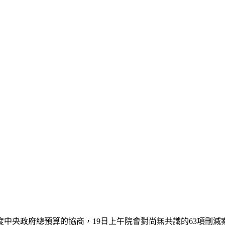
年度中央政府總預算的協商，19日上午院會對尚無共識的63項刪