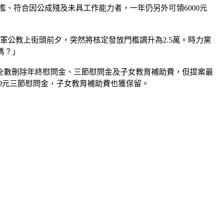
門檻、符合因公成殘及未具工作能力者，一年仍另外可領6000元
3軍公教上街頭前夕，突然將核定發放門檻調升為2.5萬。時力黨
嗎？」
全數刪除年終慰問金、三節慰問金及子女教育補助費，但提案最
00元三節慰問金，子女教育補助費也獲保留。