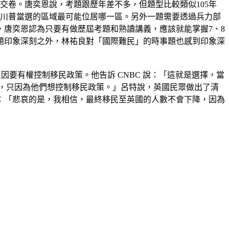
就交卷。唐奕恩說，考題跟歷年差不多，但題型比較類似105年
讓川普當選的區域最可能位居哪一區。另外一題需要透過兵力部
唐奕恩認為只要有做歷屆考題和熟讀講義，應該就能掌握7、8
題印象深刻之外，林祐良對「國際難民」的時事題也感到印象深
，只因要有權控制移民政策。他告訴 CNBC 說：「這就是選擇，當
麼做，只因為他們想控制移民政策。」呂特說，英國民眾做出了清
：「悲哀的是，我相信，最終移民至英國的人數不會下降，因為