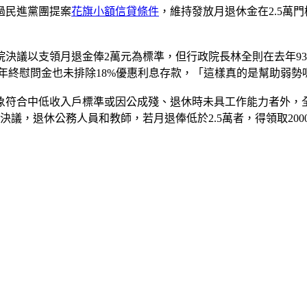
過民進黨團提案
花旗小額信貸條件
，維持發放月退休金在2.5萬
初立院決議以支領月退金俸2萬元為標準，但行政院長林全則在去年9
，年終慰問金也未排除18%優惠利息存款，「這樣真的是幫助弱勢
對象符合中低收入戶標準或因公成殘、退休時未具工作能力者外，
議，退休公務人員和教師，若月退俸低於2.5萬者，得領取20