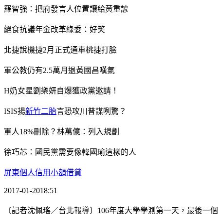
羅智強：把府發言人位置讓給黃重諺
絕食抗議年金改革綠委：好笑
北捷說機捷2月正式通車桃捷打臉
軍公教仍有2.5萬月退黃國昌嘆氣
H奶女星劉樂妍自爆獲政黨邀請！
ISIS揚
新竹二胎
言恐攻川普謀咧驚？
軍人18%刪除？林萬億：列入規劃
徐巧芯：國民黨需要像韓國瑜這樣的人
屏東個人信用小額借貸
2017-01-2018:51
〔記者沈佩瑤／台北報導〕106年度大學學測第一天，最後一